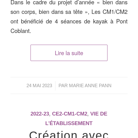
Dans le cadre du projet d’année « bien dans
son corps, bien dans sa tête », Les CM1/CM2
ont bénéficié de 4 séances de kayak à Pont
Coblant.
Lire la suite
/
24 MAI 2023
PAR
MARIE ANNE PANN
2022-23
,
CE2-CM1-CM2
,
VIE DE
L'ÉTABLISSEMENT
Création avec