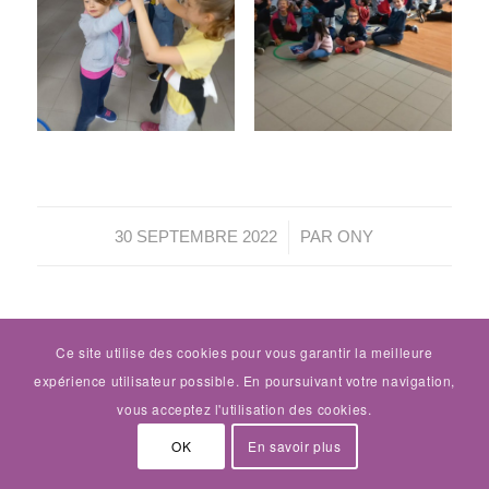
/
30 SEPTEMBRE 2022
PAR
ONY
2021-22
,
CE2-CM1-CM2
,
CP CE1
,
Ce site utilise des cookies pour vous garantir la meilleure
MATERNELLES
,
VIE DE L'ÉTABLISSEMENT
,
expérience utilisateur possible. En poursuivant votre navigation,
VIE DES CLASSES
vous acceptez l'utilisation des cookies.
Partageons et
OK
En savoir plus