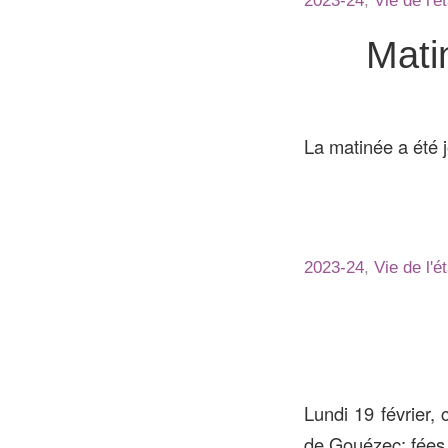
2023-24
,
Vie de l'
Mati
La matinée a été j
2023-24
,
Vie de l'
Lundi 19 février, 
de Gouézec: fées, 