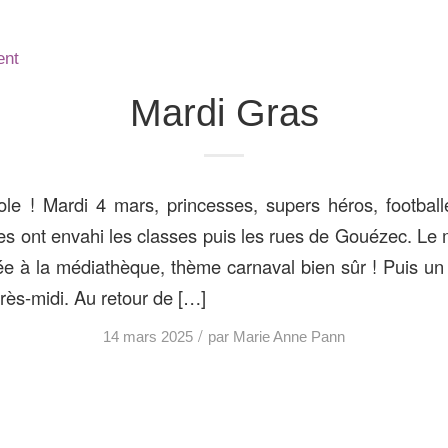
ent
Mardi Gras
ole ! Mardi 4 mars, princesses, supers héros, footbal
s ont envahi les classes puis les rues de Gouézec. Le m
lée à la médiathèque, thème carnaval bien sûr ! Puis un 
près-midi. Au retour de […]
/
14 mars 2025
par
Marie Anne Pann