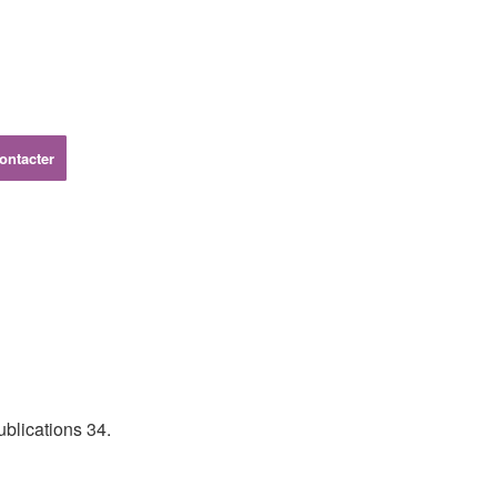
ontacter
blications 34.