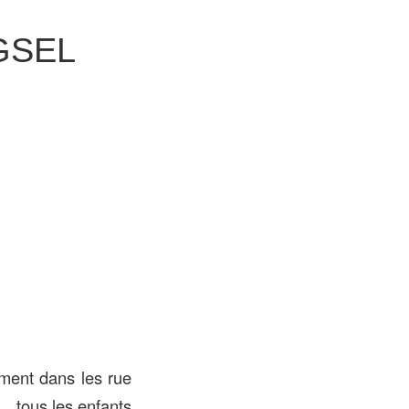
UGSEL
ement dans les rue
s… tous les enfants