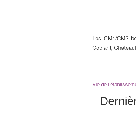
Les CM1/CM2 béné
Coblant, Châteauli
Vie de l'établissem
Derniè