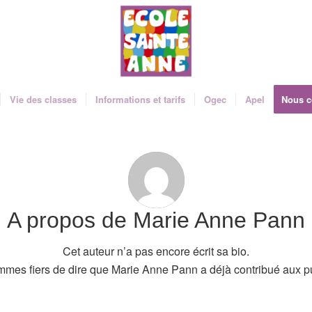
Vie des classes
Informations et tarifs
Ogec
Apel
Nous c
A propos de
Marie Anne Pann
Cet auteur n’a pas encore écrit sa bio.
mes fiers de dire que
Marie Anne Pann
a déjà contribué aux pu