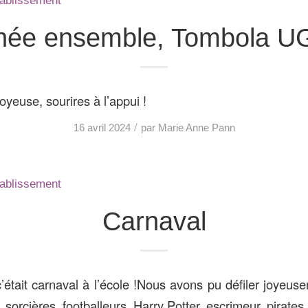
établissement
née ensemble, Tombola 
oyeuse, sourires à l’appui !
/
16 avril 2024
par
Marie Anne Pann
établissement
Carnaval
c’était carnaval à l’école !Nous avons pu défiler joyeus
sorcières, footballeurs, Harry Potter, escrimeur, pirate