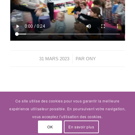
/
31 MARS 2023
PAR
ONY
Ce site utilise des cookies pour vous garantir la meilleure
expérience utilisateur possible. En poursuivant votre navigation,
École Sainte-Anne - Gouézec | Directeur de publication :
vous acceptez l'utilisation des cookies.
Marie Anne PANN |
Politique de confidentialité
| Design by
OK
En savoir plus
Ptilapia